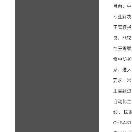
目前，中
专业解决
王雪颖指
良，能较
在王雪颖
雷电防护
系，进入
要求非常
王雪颖进
自动化生
线、标准
OHSA