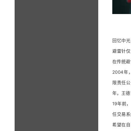
回忆中光
避雷针仅
在传统避
2004
限责任公
年，王德
19年前
任交易系
希望在自