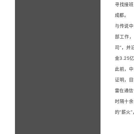
寻找接班
成都。
与传说中
部工作，
司”，并
金3.25
此前，中
证明，目
雷在通信
时隔十余
的“薪火