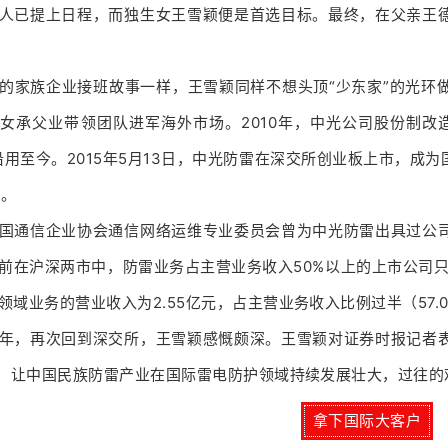
人已提上日程，而独生女王雪颖便是首选目标。最终，在父亲王
的家族企业接班故事一样，王雪颖同样不想头顶“少东家”的光环
女承父业带领团队进军海外市场。2010年，中光公司股份制改
沿用至今。2015年5月13日，中光防雷在深交所创业板上市，成
亿。
国通信企业协会通信网络运维专业委员会曾为中光防雷出具过公
前在沪深两市中，防雷业务占主营业务收入50%以上的上市公司只
领域业务的营业收入为2.55亿元，占主营业务收入比例过半（57.0
年，再次回到深交所，王雪颖感慨颇深。王雪颖对证券时报记者
”，让中国民族防雷产业在国际雷电防护领域持续发展壮大，过往的
拿下国际大客户