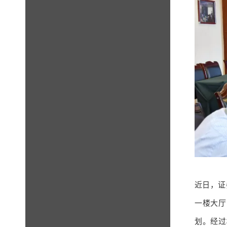
近日，证
一楼大厅
划。经过